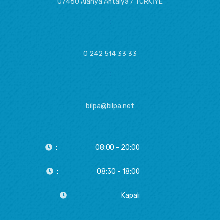
07460 Alanya Antalya / TÜRKİYE
:
0 242 514 33 33
:
bilpa@bilpa.net
:
08:00 - 20:00
:
08:30 - 18:00
Kapalı