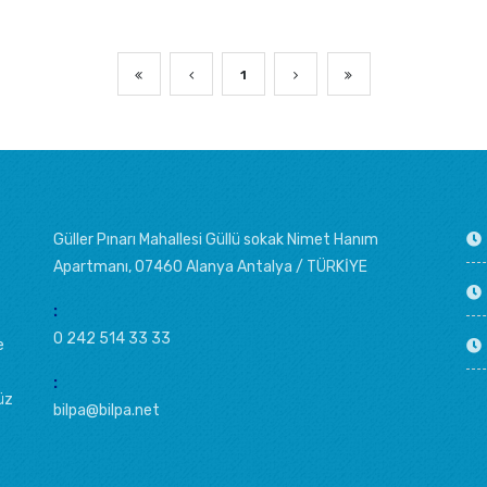
1
Güller Pınarı Mahallesi Güllü sokak Nimet Hanım
Apartmanı, 07460 Alanya Antalya / TÜRKİYE
:
0 242 514 33 33
e
:
üz
bilpa@bilpa.net