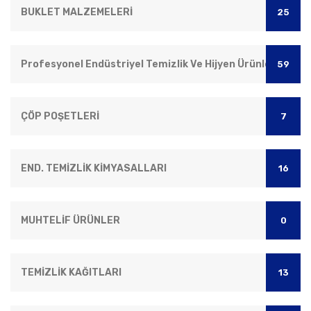
BUKLET MALZEMELERİ
25
Profesyonel Endüstriyel Temizlik Ve Hijyen Ürünleri
59
ÇÖP POŞETLERİ
7
END. TEMİZLİK KİMYASALLARI
16
MUHTELİF ÜRÜNLER
0
TEMİZLİK KAĞITLARI
13