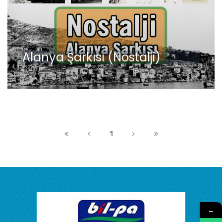
Alanya Şarkısı (Nostalji)
1
←